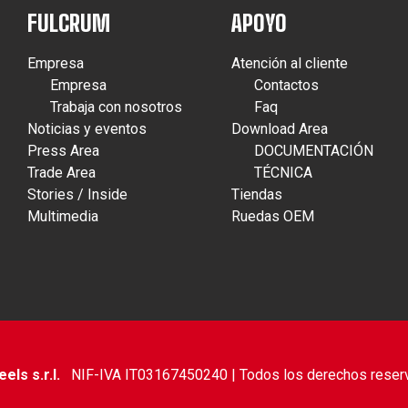
FULCRUM
APOYO
Empresa
Atención al cliente
Empresa
Contactos
Trabaja con nosotros
Faq
Noticias y eventos
Download Area
Press Area
DOCUMENTACIÓN
Trade Area
TÉCNICA
Stories / Inside
Tiendas
Multimedia
Ruedas OEM
ls s.r.l.
NIF-IVA IT03167450240 | Todos los derechos reser