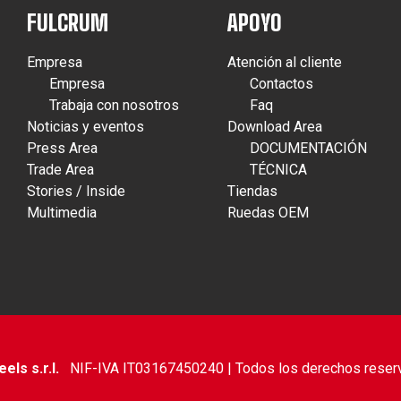
FULCRUM
APOYO
Empresa
Atención al cliente
Empresa
Contactos
Trabaja con nosotros
Faq
Noticias y eventos
Download Area
Press Area
DOCUMENTACIÓN
Trade Area
TÉCNICA
Stories / Inside
Tiendas
Multimedia
Ruedas OEM
ls s.r.l.
NIF-IVA IT03167450240 | Todos los derechos reser