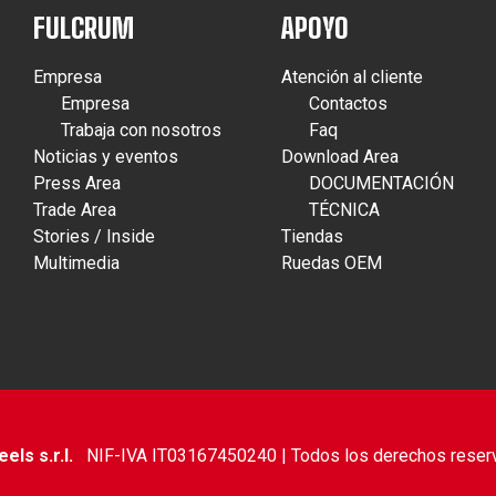
FULCRUM
APOYO
Empresa
Atención al cliente
Empresa
Contactos
Trabaja con nosotros
Faq
Noticias y eventos
Download Area
Press Area
DOCUMENTACIÓN
Trade Area
TÉCNICA
Stories / Inside
Tiendas
Multimedia
Ruedas OEM
ls s.r.l.
NIF-IVA IT03167450240 | Todos los derechos reser