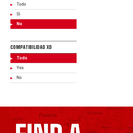
Todo
Sì
No
COMPATIBILIDAD XD
Todo
Yes
No