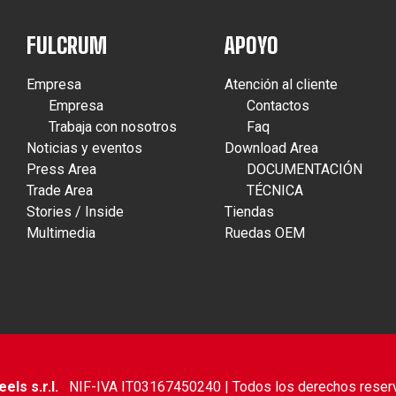
FULCRUM
APOYO
Empresa
Atención al cliente
Empresa
Contactos
Trabaja con nosotros
Faq
Noticias y eventos
Download Area
Press Area
DOCUMENTACIÓN
Trade Area
TÉCNICA
Stories / Inside
Tiendas
Multimedia
Ruedas OEM
ls s.r.l.
NIF-IVA IT03167450240 | Todos los derechos reser