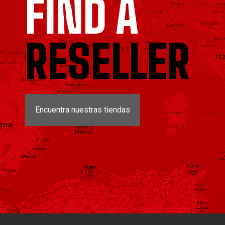
FIND A
RESELLER
Encuentra nuestras tiendas