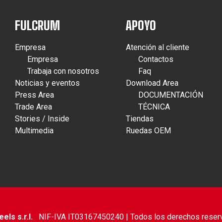
FULCRUM
APOYO
Empresa
Atención al cliente
Empresa
Contactos
Trabaja con nosotros
Faq
Noticias y eventos
Download Area
Press Area
DOCUMENTACIÓN
Trade Area
TÉCNICA
Stories / Inside
Tiendas
Multimedia
Ruedas OEM
ls s.r.l.
NIF-IVA IT03167450240 | Todos los derechos reser