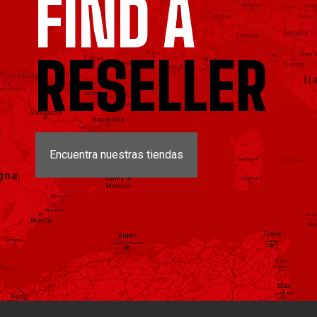
FIND A
RESELLER
Encuentra nuestras tiendas