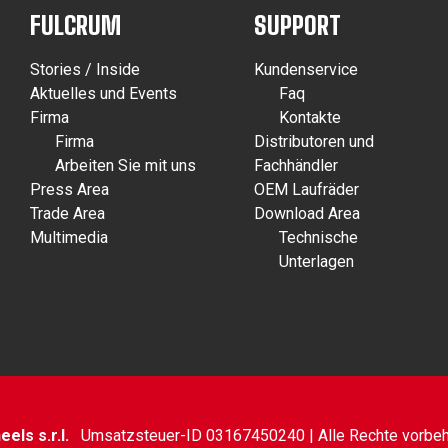
FULCRUM
SUPPORT
Stories / Inside
Kundenservice
Aktuelles und Events
Faq
Firma
Kontakte
Firma
Distributoren und
Arbeiten Sie mit uns
Fachhändler
Press Area
OEM Laufräder
Trade Area
Download Area
Multimedia
Technische
Unterlagen
els s.r.l.
Umsatzsteuer-ID 03167450240 | Alle Rechte vorbeh