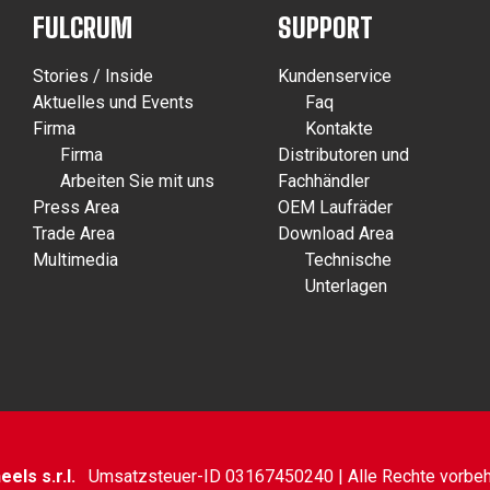
FULCRUM
SUPPORT
Stories / Inside
Kundenservice
Aktuelles und Events
Faq
Firma
Kontakte
Firma
Distributoren und
Arbeiten Sie mit uns
Fachhändler
Press Area
OEM Laufräder
Trade Area
Download Area
Multimedia
Technische
Unterlagen
els s.r.l.
Umsatzsteuer-ID 03167450240 | Alle Rechte vorbeh